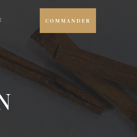
E
COMMANDER
S
N