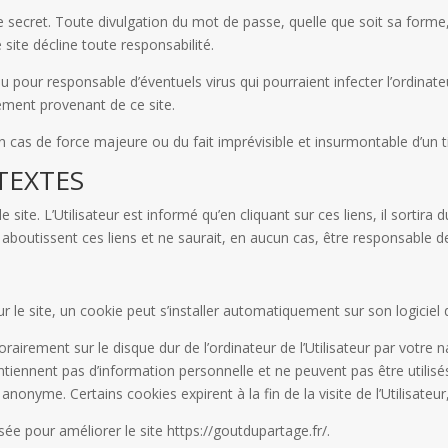
 secret. Toute divulgation du mot de passe, quelle que soit sa forme, e
e site décline toute responsabilité.
nu pour responsable d’éventuels virus qui pourraient infecter l’ordinate
gement provenant de ce site.
 cas de force majeure ou du fait imprévisible et insurmontable d’un ti
RTEXTES
site. L’Utilisateur est informé qu’en cliquant sur ces liens, il sortira d
 aboutissent ces liens et ne saurait, en aucun cas, être responsable d
sur le site, un cookie peut s’installer automatiquement sur son logiciel 
airement sur le disque dur de l’ordinateur de l’Utilisateur par votre na
ntiennent pas d’information personnelle et ne peuvent pas être utilisé
nonyme. Certains cookies expirent à la fin de la visite de l’Utilisateur,
sée pour améliorer le site https://goutdupartage.fr/.