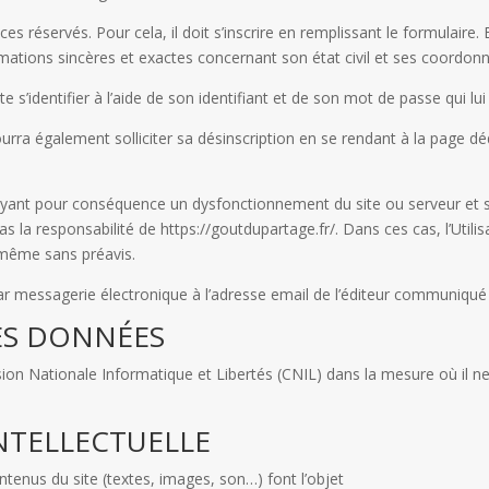
s réservés. Pour cela, il doit s’inscrire en remplissant le formulaire. 
ormations sincères et exactes concernant son état civil et ses coord
ite s’identifier à l’aide de son identifiant et de son mot de passe qui 
urra également solliciter sa désinscription en se rendant à la page dé
ant pour conséquence un dysfonctionnement du site ou serveur et so
la responsabilité de https://goutdupartage.fr/. Dans ces cas, l’Utilisat
 même sans préavis.
e par messagerie électronique à l’adresse email de l’éditeur communiqué
DES DONNÉES
ion Nationale Informatique et Libertés (CNIL) dans la mesure où il 
INTELLECTUELLE
ntenus du site (textes, images, son…) font l’objet