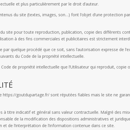
ectuelle et plus particulièrement par le droit d’auteur.
tenus du site (textes, images, son…) font l’objet d’une protection par 
ble du site pour toute reproduction, publication, copie des différents co
lisation à des fins commerciales et publicitaires est strictement interdi
te par quelque procédé que ce soit, sans l’autorisation expresse de l’ex
uivants du Code de la propriété intellectuelle.
Code de propriété intellectuelle que l’Utilisateur qui reproduit, copie o
LITÉ
e https://goutdupartage.fr/ sont réputées fiables mais le site ne garant
titre indicatif et général sans valeur contractuelle. Malgré des mises
onsable de la modification des dispositions administratives et juridiq
on et de l’interprétation de l’information contenue dans ce site.