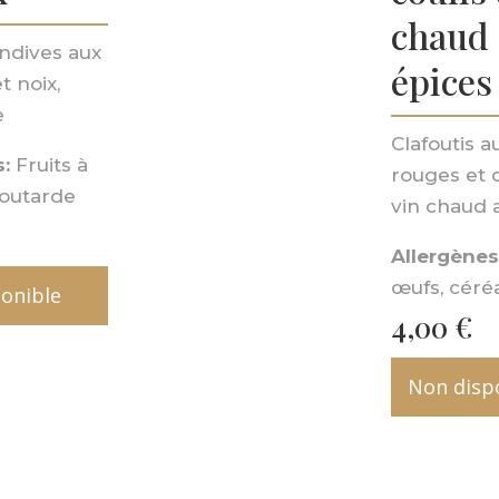
chaud
ndives aux
épices
 noix,
e
Clafoutis 
:
Fruits à
rouges et 
outarde
vin chaud 
Allergènes
œufs, céré
onible
4,00
€
Non disp