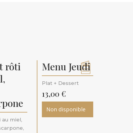
t rôti
Menu Jeudi
l,
Plat + Dessert
13,00
€
rpone
Non disponible
i au miel,
carpone,