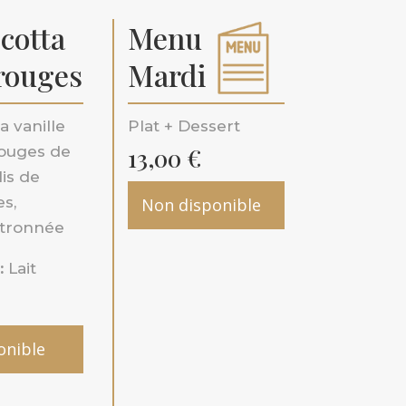
cotta
Menu
 rouges
Mardi
a vanille
Plat + Dessert
rouges de
13,00
€
lis de
es,
Non disponible
itronnée
:
Lait
onible