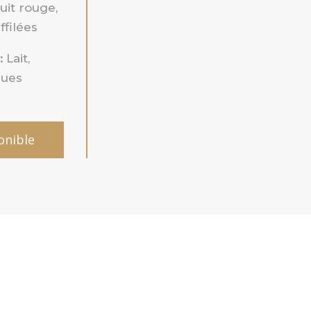
ruit rouge,
filées
:
Lait,
ques
onible