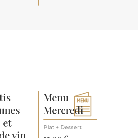
tis
Menu
runes
Mercredi
 et
Plat + Dessert
 de vin