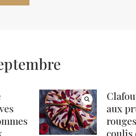
Septembre
e
Clafou
ves
aux p
ommes
rouges
x
coulis