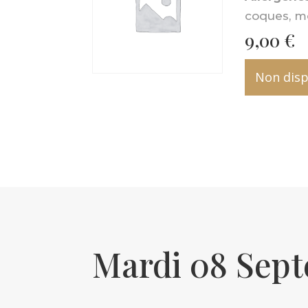
coques, m
9,00
€
Non disp
Mardi 08 Sep