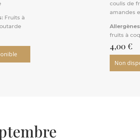
e
coulis de f
amandes ef
:
Fruits à
outarde
Allergènes
fruits à co
4,00
€
onible
Non disp
eptembre