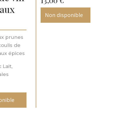
13,00
€
 aux
Non disponible
aux prunes
coulis de
aux épices
:
Lait,
ales
onible