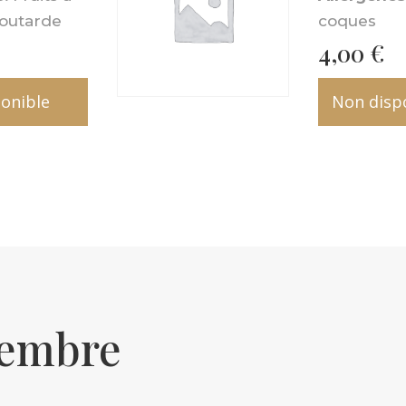
outarde
coques
4,00
€
onible
Non disp
tembre