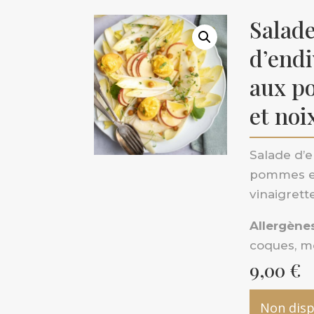
Salad
d’endi
aux p
et noi
Salade d’e
pommes et
vinaigrett
Allergènes
coques, m
9,00
€
Non disp