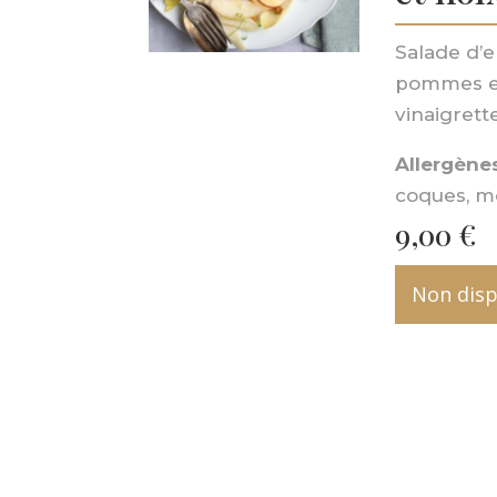
Salade d’e
pommes et
vinaigrett
Allergènes
coques, m
9,00
€
Non disp