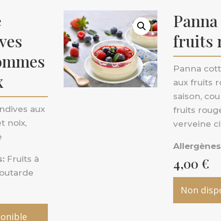
e
Panna 
ves
fruits
ommes
Panna cott
x
aux fruits 
saison, cou
ndives aux
fruits roug
 noix,
verveine c
e
Allergènes
:
Fruits à
4,00
€
outarde
Non disp
onible