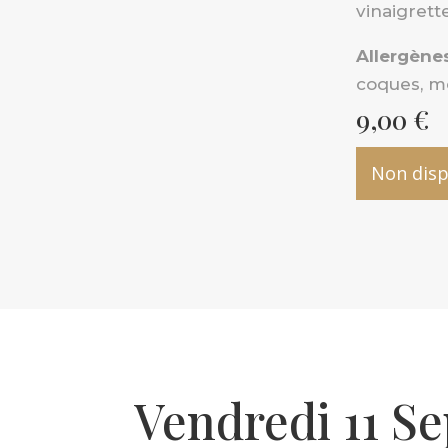
vinaigrett
Allergènes
coques, m
9,00
€
Non disp
Vendredi 11 S