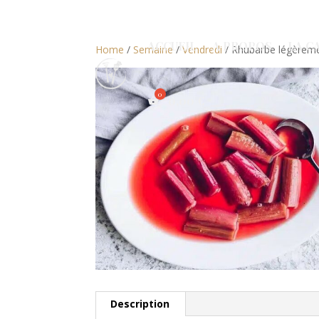
ACCUEIL
A PROPOS
LA C
Home
/
Semaine
/
Vendredi
/ Rhubarbe légèreme
0,00
€
Description