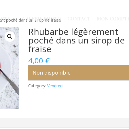
ARTE
GALERIE PHOTO
CONTACT
MON COMPT
nt poché dans un sirop de fraise
Rhubarbe légèrement
poché dans un sirop de
fraise
4,00
€
Non disponible
Category:
Vendredi