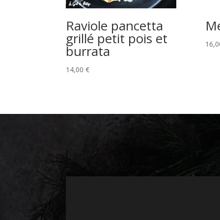
Raviole pancetta
Me
grillé petit pois et
16,
burrata
14,00
€